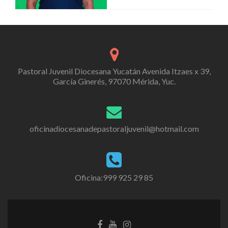
Pastoral Juvenil Diocesana Yucatán Avenida Itzaes x 39,
García Ginerés, 97070 Mérida, Yuc.
oficinadiocesanadepastoraljuvenil@hotmail.com
Oficina:999 925 29 85