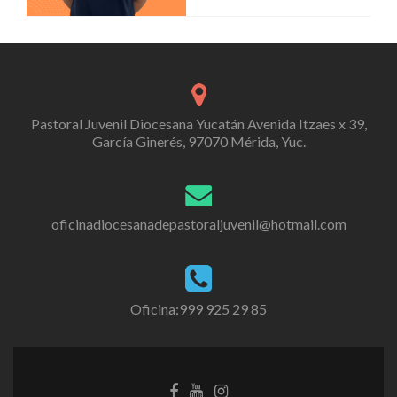
Pastoral Juvenil Diocesana Yucatán Avenida Itzaes x 39,
García Ginerés, 97070 Mérida, Yuc.
oficinadiocesanadepastoraljuvenil@hotmail.com
Oficina:999 925 29 85