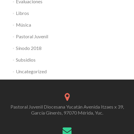
Evaluaciones
Libros
Música
Pastoral Juvenil
Sínodo 2018
Subsidios
Uncategorized
Pastoral Juvenil Diocesana Yucatán Avenida Itzaes x 39,
García Ginerés, 97070 Mérida, Yuc.