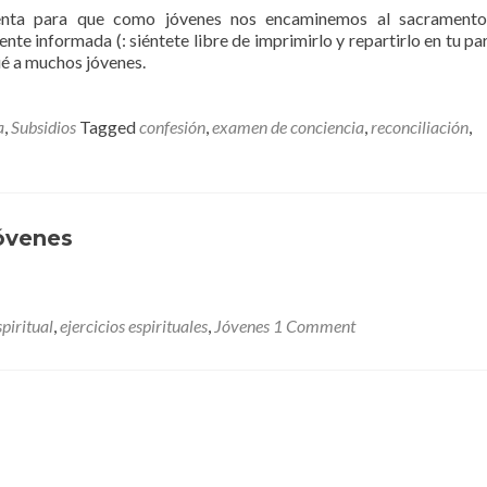
enta para que como jóvenes nos encaminemos al sacramento
nte informada (: siéntete libre de imprimirlo y repartirlo en tu pa
ué a muchos jóvenes.
a
,
Subsidios
Tagged
confesión
,
examen de conciencia
,
reconciliación
,
Jóvenes
piritual
,
ejercicios espirituales
,
Jóvenes
1 Comment