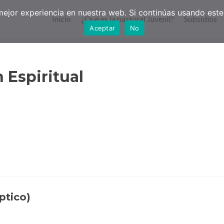
jor experiencia en nuestra web. Si continúas usando este 
Inicio
¿Qué es la pastoral Juvenil?
Subsidios
Aceptar
No
 Espiritual
ptico)