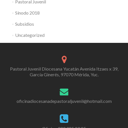
Pastoral Juvenil
Sínodo 2018
Subsidios
Uncategorized
Pastoral Juvenil Diocesana Yucatán Avenida Itzaes x 39,
García Ginerés, 97070 Mérida, Yuc.
oficinadiocesanadepastoraljuvenil@hotmail.com