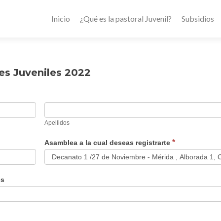
Inicio
¿Qué es la pastoral Juvenil?
Subsidios
es Juveniles 2022
Apellidos
Apellidos
*
Asamblea a la cual deseas registrarte
es