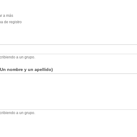
ar a más
ha de registro
cribiendo a un grupo.
Lista de los participantes que deseas registrar ( Un nombre y un apellido)
cribiendo a un grupo.