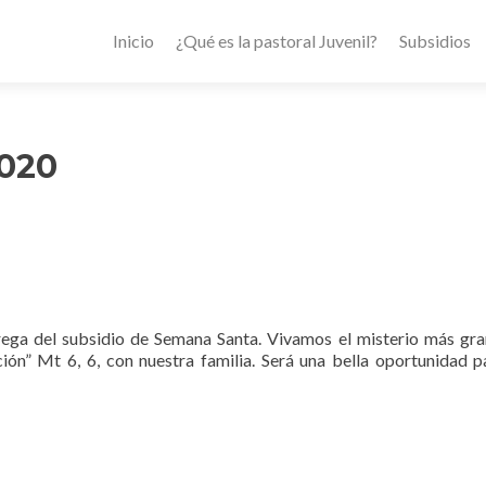
Inicio
¿Qué es la pastoral Juvenil?
Subsidios
2020
rega del subsidio de Semana Santa. Vivamos el misterio más gr
ción” Mt 6, 6, con nuestra familia. Será una bella oportunidad p