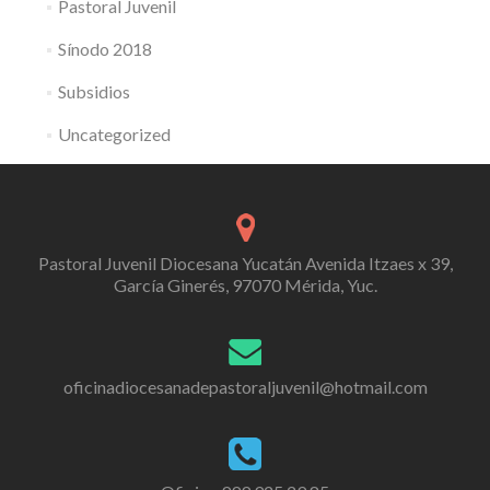
Pastoral Juvenil
Sínodo 2018
Subsidios
Uncategorized
Pastoral Juvenil Diocesana Yucatán Avenida Itzaes x 39,
García Ginerés, 97070 Mérida, Yuc.
oficinadiocesanadepastoraljuvenil@hotmail.com