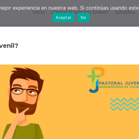
jor experiencia en nuestra web. Si continúas usando este 
Inicio
¿Qué es la pastoral Juvenil?
Subsidios
Aceptar
No
venil?