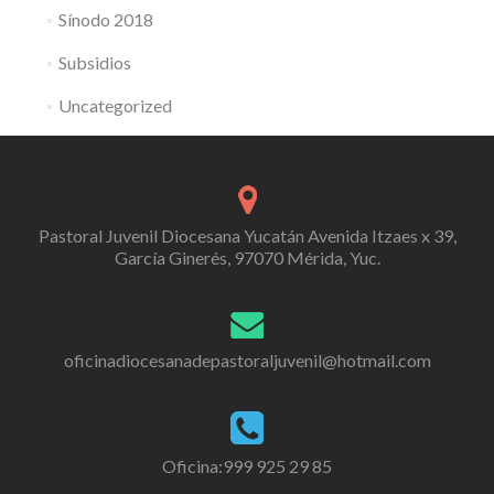
Sínodo 2018
Subsidios
Uncategorized
Pastoral Juvenil Diocesana Yucatán Avenida Itzaes x 39,
García Ginerés, 97070 Mérida, Yuc.
oficinadiocesanadepastoraljuvenil@hotmail.com
Oficina:999 925 29 85