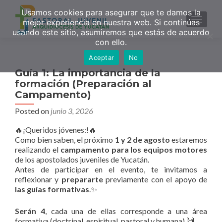
Usamos cookies para asegurar que te damos la
MENU
mejor experiencia en nuestra web. Si continúas
usando este sitio, asumiremos que estás de acuerdo
con ello.
Aceptar
No
Guía 1: La importancia de la
formación (Preparación al
Campamento)
Posted on
junio 3, 2026
🔥¡Queridos jóvenes:!🔥
Como bien saben, el próximo
1 y 2 de agosto
estaremos
realizando el
campamento para los equipos motores
de los apostolados juveniles de Yucatán.
Antes de participar en el evento, te invitamos a
reflexionar y
prepararte
previamente con el apoyo de
las guías formativas
.✨
Serán 4
, cada una de ellas corresponde a una área
formativa (doctrinal, espiritual, pastoral y humana) 🙌