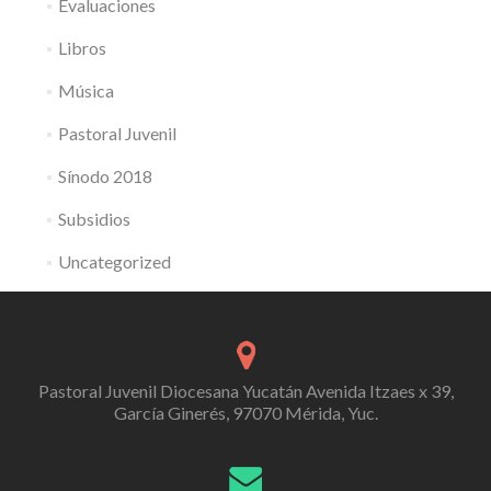
Evaluaciones
Libros
Música
Pastoral Juvenil
Sínodo 2018
Subsidios
Uncategorized
Pastoral Juvenil Diocesana Yucatán Avenida Itzaes x 39,
García Ginerés, 97070 Mérida, Yuc.