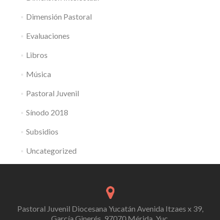
Dimensión Pastoral
Evaluaciones
Libros
Música
Pastoral Juvenil
Sínodo 2018
Subsidios
Uncategorized
Pastoral Juvenil Diocesana Yucatán Avenida Itzaes x 39,
García Ginerés, 97070 Mérida, Yuc.