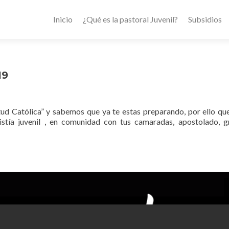
Inicio
¿Qué es la pastoral Juvenil?
Subsidios
19
tud Católica” y sabemos que ya te estas preparando, por ello q
ristía juvenil , en comunidad con tus camaradas, apostolado, 