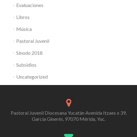
Evaluaciones
Libros
Música
Pastoral Juvenil
Sínodo 2018
Subsidios
Uncategorized
Pastoral Juvenil Diocesana Yucatán Avenida Itzaes x 39,
García Ginerés, 97070 Mérida, Yuc.