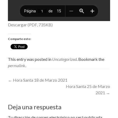
Descargar (PDF, 735KB)
Comparte esto:
This entry was posted in
Uncategorized
. Bookmark the
permalink
.
Post
←
Hora Santa 18 de Marzo 2021
Hora Santa 25 de Marzo
navigation
2021
→
Deja una respuesta
Tu dirección de correo electrónico no será publicada.