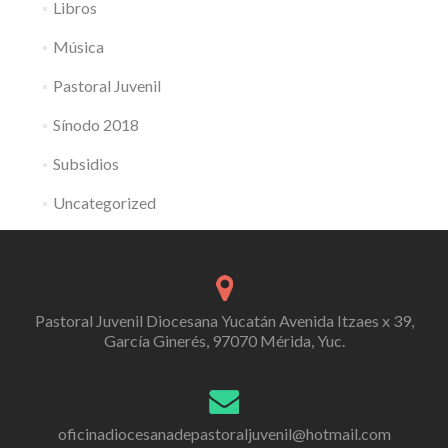
Libros
Música
Pastoral Juvenil
Sínodo 2018
Subsidios
Uncategorized
Pastoral Juvenil Diocesana Yucatán Avenida Itzaes x 39,
García Ginerés, 97070 Mérida, Yuc.
oficinadiocesanadepastoraljuvenil@hotmail.com