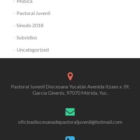
Música
Pastoral Juvenil
Sínodo 2018
Subsidios
Uncategorized
Pastoral Juvenil Diocesana Yucatán Avenida Itzaes x 39,
García Ginerés, 97070 Mérida, Yuc.
oficinadiocesanadepastoraljuvenil@hotmail.com