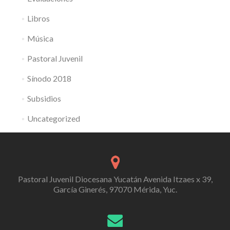
Libros
Música
Pastoral Juvenil
Sínodo 2018
Subsidios
Uncategorized
Pastoral Juvenil Diocesana Yucatán Avenida Itzaes x 39,
García Ginerés, 97070 Mérida, Yuc.