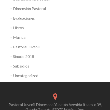
Dimensión Pastoral
Evaluaciones
Libros
Música
Pastoral Juvenil
Sínodo 2018
Subsidios
Uncategorized
Pastoral Juvenil Diocesana Yucatán Avenida Itzaes x 39,
García Ginerés, 97070 Mérida, Yuc.