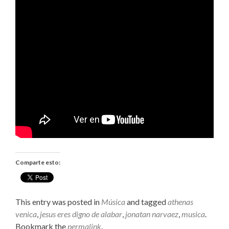
Comparte esto:
This entry was posted in
Música
and tagged
athenas
venica
,
jesus eres digno de alabar
,
jonatan narvaez
,
musica
.
Bookmark the
permalink
.