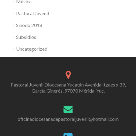
Música
Pastoral Juvenil
Sínodo 2018
Subsidios
Uncategorized
Pastoral Juvenil Diocesana Yucatán Avenida Itzaes x 39,
García Ginerés, 97070 Mérida, Yuc.
oficinadiocesanadepastoraljuvenil@hotmail.com