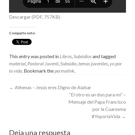
Descargar (PDF, 757KB)
Comparte esto:
This entry was posted in
Libros
,
Subsidios
and tagged
material
,
Pastoral Juvenil
,
Subsidio
,
temas juveniles
,
yo por
la vida
. Bookmark the
permalink
.
Post
←
Athenas – Jesús eres Digno de Alabar
“El otro es un don para mí” –
navigation
Mensaje del Papa Francisco
por la Cuaresma
#YoporlaVida
→
Deja una respuesta