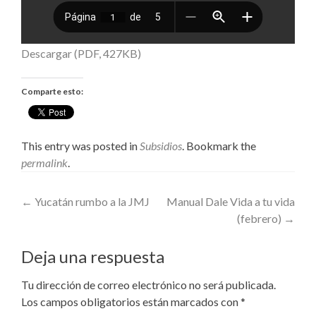
Descargar (PDF, 427KB)
Comparte esto:
This entry was posted in
Subsidios
. Bookmark the
permalink
.
Post
←
Yucatán rumbo a la JMJ
Manual Dale Vida a tu vida
(febrero)
→
navigation
Deja una respuesta
Tu dirección de correo electrónico no será publicada.
Los campos obligatorios están marcados con
*