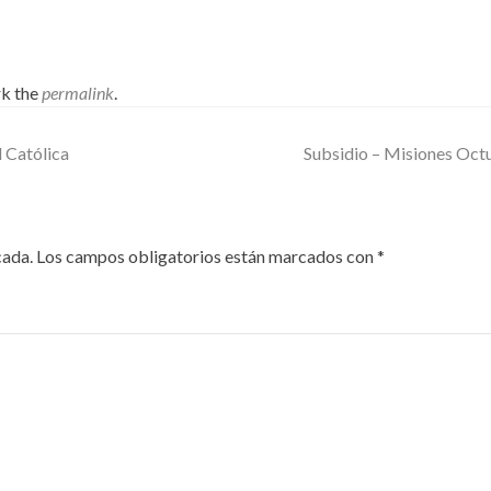
k the
permalink
.
d Católica
Subsidio – Misiones Oc
cada.
Los campos obligatorios están marcados con
*